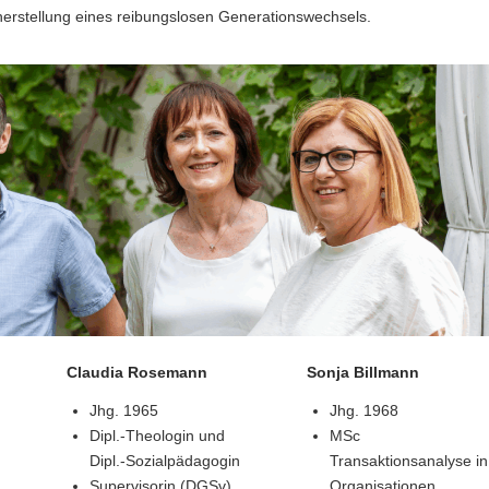
herstellung eines reibungslosen Generationswechsels.
Claudia Rosemann
Sonja Billmann
Jhg. 1965
Jhg. 1968
Dipl.-Theologin und
MSc
Dipl.-Sozialpädagogin
Transaktionsanalyse in
Supervisorin (DGSv)
Organisationen