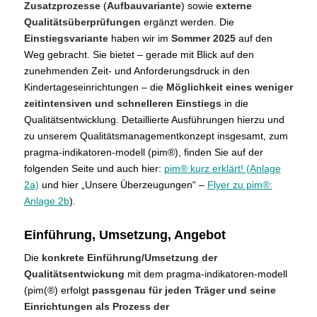
Zusatzprozesse
(
Aufbauvariante
) sowie
externe
Qualitätsüberprüfungen
ergänzt werden. Die
Einstiegsvariante
haben wir im
Sommer 2025
auf den
Weg gebracht. Sie bietet – gerade mit Blick auf den
zunehmenden Zeit- und Anforderungsdruck in den
Kindertageseinrichtungen – die
Möglichkeit eines weniger
zeitintensiven und schnelleren Einstiegs
in die
Qualitätsentwicklung. Detaillierte Ausführungen hierzu und
zu unserem Qualitätsmanagementkonzept insgesamt, zum
pragma-indikatoren-modell (pim®), finden Sie auf der
folgenden Seite und auch hier:
pim® kurz erklärt! (Anlage
2a)
und hier „Unsere Überzeugungen“ –
Flyer zu pim®:
Anlage 2b
).
Einführung, Umsetzung, Angebot
Die
konkrete Einführung/Umsetzung der
Qualitätsentwickung
mit dem pragma-indikatoren-modell
(pim(®) erfolgt
passgenau für jeden Träger und seine
Einrichtungen als Prozess der