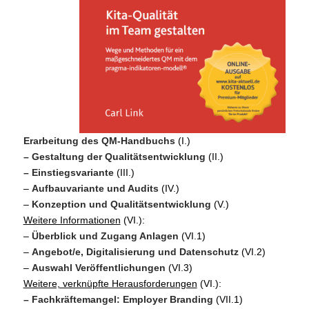
Erarbeitung des QM-Handbuchs
(I.)
– Gestaltung der Qualitätsentw
icklung
(II.)
– Einstiegsvariante
(III.)
–
Aufbauvariante und Audits
(IV.)
–
Konzeption und Qualitätsentwicklung
(V.)
Weitere Informationen
(VI.):
–
Über
blick und Zugang Anlagen
(VI.1)
–
Angebot/e, Digitalisierung und Datenschutz
(VI.2)
–
Auswahl Veröffentlichungen
(VI.3)
Weitere, verknüpfte Herausforderu
ngen
(VI.):
– Fachkräftemangel:
Employer Branding
(VII.1)