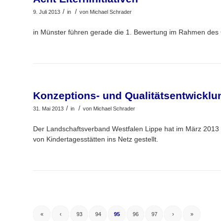
/
/
9. Juli 2013
in
von
Michael Schrader
in Münster führen gerade die 1. Bewertung im Rahmen des
Konzeptions- und Qualitätsentwicklu
/
/
31. Mai 2013
in
von
Michael Schrader
Der Landschaftsverband Westfalen Lippe hat im März 2013 e
von Kindertagesstätten ins Netz gestellt.
«
‹
93
94
95
96
97
›
»